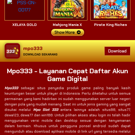
XELAYA GOLD
Mahjong Mania X
Pirate King Riches
Show More
mpo333
Download
DOWNLOAD SEKARANG
Mpo333 - Layanan Cepat Daftar Akun
Game Digital
Mpo333
sebagai situs penyedia produk game paling banyak kasih
keuntungan besar untuk player di Indonesia. Perlu diketahui untuk semua
permainan yang kami hadirkan ini sudah menggunakan server luar negeri
dengan pola yang mudah menang. Saat ini untuk jenis gaming yang sangat
disukai melalui
Mpo Slot 333
antara lainnya adalah situs88, situs77,
dewa123, dewa77 dan win188. Untuk pilihan akses atau login ini telah hadir
menggunakan versi mobile dan desktop sesuai dengan kenyamanan
dalam bermain. Khusus untuk pengguna ponsel android sudah dapat
mengunduh atau download aplikasi mobile di link url yang tersedia melalui