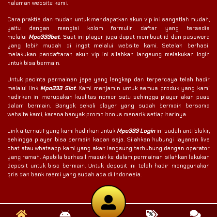
halaman website kami.
Cara praktis dan mudah untuk mendapatkan akun vip ini sangatlah mudah,
yaitu dengan mengisi kolom formulir daftar yang tersedia
melalui
Mpo333bet
. Saat ini player juga dapat membuat id dan password
yang lebih mudah di ingat melalui website kami. Setelah berhasil
melakukan pendaftaran akun vip ini silahkan langsung melakukan login
untuk bisa bermain.
Untuk pecinta permainan jepe yang lengkap dan terpercaya telah hadir
melalui link
Mpo333 Slot
. Kami menjamin untuk semua produk yang kami
hadirkan ini merupakan kualitas nomor satu sehingga player akan puas
dalam bermain. Banyak sekali player yang sudah bermain bersama
website kami, karena banyak promo bonus menarik setiap harinya.
Link alternatif yang kami hadirkan untuk
Mpo333 Login
ini sudah anti blokir,
sehingga player bisa bermain kapan saja. Silahkan hubungi layanan live
chat atau whatsapp kami yang akan langsung terhubung dengan operator
yang ramah. Apabila berhasil masuk ke dalam permainan silahkan lakukan
deposit untuk bisa bermain. Untuk deposit ini telah hadir menggunakan
qris dan bank resmi yang sudah ada di Indonesia.