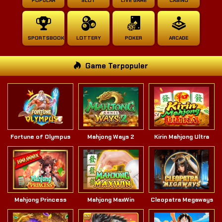
POPULAR
SLOT
LIVE GAME
CASINO
SPORTSBOOK
LOTTERY
POKER
ARCADE
Game Terpopuler
Fortune of Olympus
Mahjong Ways 2
Kirin Mahjong Ultra
Mahjong Princess
Mahjong MaxWin
Cleopatra Megaways