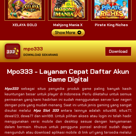
XELAYA GOLD
Mahjong Mania X
Pirate King Riches
Show More
mpo333
Download
DOWNLOAD SEKARANG
Mpo333 - Layanan Cepat Daftar Akun
Game Digital
Mpo333
sebagai situs penyedia produk game paling banyak kasih
keuntungan besar untuk player di Indonesia. Perlu diketahui untuk semua
permainan yang kami hadirkan ini sudah menggunakan server luar negeri
dengan pola yang mudah menang. Saat ini untuk jenis gaming yang sangat
disukai melalui
Mpo Slot 333
antara lainnya adalah situs88, situs77,
dewa123, dewa77 dan win188. Untuk pilihan akses atau login ini telah hadir
menggunakan versi mobile dan desktop sesuai dengan kenyamanan
dalam bermain. Khusus untuk pengguna ponsel android sudah dapat
mengunduh atau download aplikasi mobile di link url yang tersedia melalui