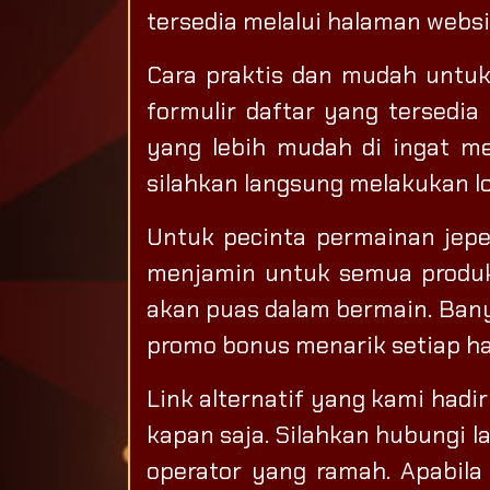
tersedia melalui halaman websi
Cara praktis dan mudah untuk
formulir daftar yang tersedia
yang lebih mudah di ingat me
silahkan langsung melakukan lo
Untuk pecinta permainan jepe
menjamin untuk semua produk 
akan puas dalam bermain. Bany
promo bonus menarik setiap ha
Link alternatif yang kami had
kapan saja. Silahkan hubungi 
operator yang ramah. Apabila