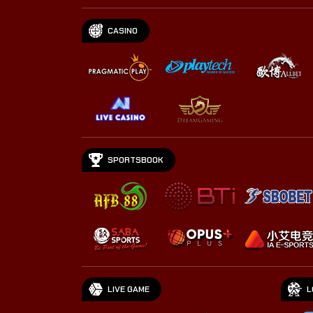
CASINO
SPORTSBOOK
LIVE GAME
L