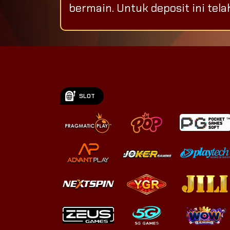
bermain. Untuk deposit ini tel
SLOT