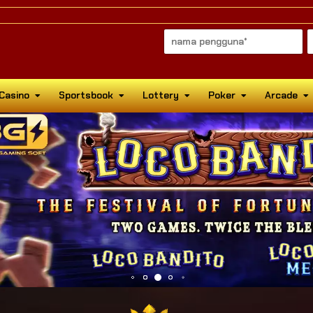
Casino
Sportsbook
Lottery
Poker
Arcade