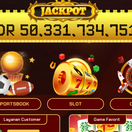
DR
50,331,735,04
PORTSBOOK
SLOT
Layanan Product
Game Favorit