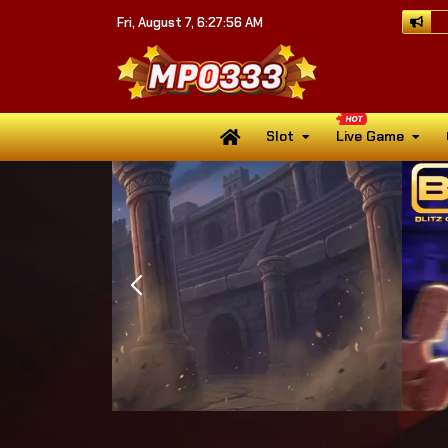
Fri, August 7, 6:27:57 AM
Slot
Live Game