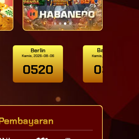
rlin
Bangkok
Bul
026-08-06
Kamis, 2026-08-06
Jumat, 
520
0361
4
 Pembayaran