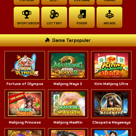
POPULAR
SLOT
LIVE GAME
CASINO
SPORTSBOOK
LOTTERY
POKER
ARCADE
Game Terpopuler
Fortune of Olympus
Mahjong Ways 2
Kirin Mahjong Ultra
Mahjong Princess
Mahjong MaxWin
Cleopatra Megaways