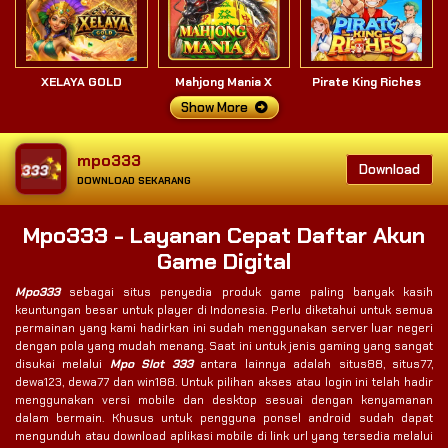
XELAYA GOLD
Mahjong Mania X
Pirate King Riches
Show More
mpo333
Download
DOWNLOAD SEKARANG
Mpo333 - Layanan Cepat Daftar Akun
Game Digital
Mpo333
sebagai situs penyedia produk game paling banyak kasih
keuntungan besar untuk player di Indonesia. Perlu diketahui untuk semua
permainan yang kami hadirkan ini sudah menggunakan server luar negeri
dengan pola yang mudah menang. Saat ini untuk jenis gaming yang sangat
disukai melalui
Mpo Slot 333
antara lainnya adalah situs88, situs77,
dewa123, dewa77 dan win188. Untuk pilihan akses atau login ini telah hadir
menggunakan versi mobile dan desktop sesuai dengan kenyamanan
dalam bermain. Khusus untuk pengguna ponsel android sudah dapat
mengunduh atau download aplikasi mobile di link url yang tersedia melalui